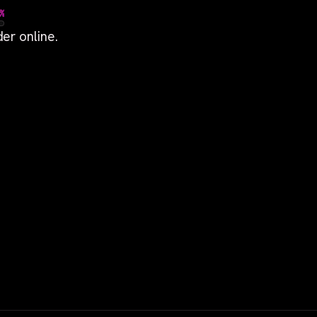
%
er online.